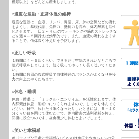
種類以上）をどんどん産出しましょう。
○適度な運動・正常体温の維持
適度な運動は、血液、リンパ、胃腸、尿、肺の空気などの流れ
をよくし、基礎代謝、免疫力、抵抗力を高め、体内酵素を活性
化させます。一日２～４kmのウォーキングや筋肉ストレッチな
どを週４～５回行えば効果的です。また、血液の流れをよくす
ることで、低体温や冷え症を予防します。
○正しい呼吸
１時間に４～５回くらい、できるだけ空気のきれいなところで
腹式呼吸をしましょう。短く吸ってゆっくり長く吐いてくださ
い。
１時間に数回の腹式呼吸で自律神経のバランスがよくなり免疫
力の向上にやくだちます。
○休息・睡眠
休息・睡眠は、「ミラクル・エンザイム」を活性化します。体
内酵素は休息・睡眠中につくられますので、しっかり休んでく
ださい。日中、疲れたり眠くなったりしたときには、５～１０
分くらい目を閉じて休むだけで、体内酵素の過剰消耗を抑え、
回復に役立つのです。昼食後少し休むとよいでしょう。
○笑いと幸福感
ポジティブな思考と幸福感(ハピネス)は免疫力やホルモンの分