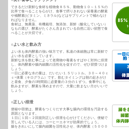
できるだけ新鮮な食材を植物食８５％、動物食１０～１５％の
比率で食べることを心がけ、食事で摂りきれない栄養素の酵素
や補酵素(ビタミン、ミネラル)などはサプリメントで補わなけ
ればなりません。
食材は、無農薬、有機栽培、無添加、新鮮（酸化していない）
なもの選び、酵素がたくさん含まれている自然に近い状態で食
べることが大切です。
○よい水と飲み方
よい水も体内酵素の強い味方です。私達の体細胞は常に新鮮で
よい水を必要としています。
新鮮な水を飲む事によって老廃物や毒素をすばやく対外に排泄
し、体内酵素や腸内細菌の活性化を促すので、ぜひ習慣づけま
しょう。
一日に必要な水の量は、だいたい１.５リットル。３０～４０ｃ
ｃ×体重（キログラム）です。飲むタイミングは朝の起きがけ
と昼食、夕食の1時間前に必要量の３分の１ずつ。食事中にも
飲みますが、酵素を薄めますので、大量に飲まない方がいいで
しょう。
○正しい排泄
便秘や宿便は、酵素をつくりだす大事な腸内の環境を汚染する
原因となります。
１日に１回～２回規則正しい排泄を心がけてください。便秘で
苦しんでいる人には、コーヒーエネマが効果的でしょう。
腸をきれいにして腸内細菌を活性化させ、体内酵素（５０００